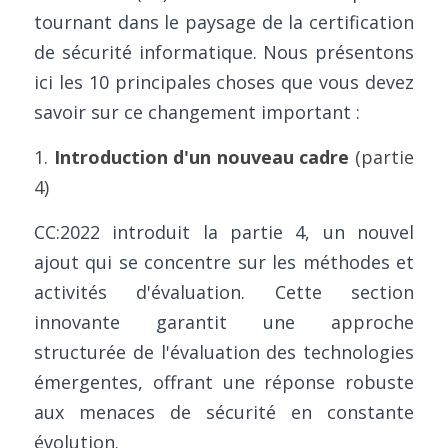
Contactez-nous
tournant dans le paysage de la certification 
Construire un CAB
Fabrication
FIPS 140-3
Contact
Preuve de certification
Brochures
Actualités
de sécurité informatique. Nous présentons 
ici les 10 principales choses que vous devez 
Bâtiments et infrastructures
Service cloud de l'UE
Configuration complète du framework
Nouvelles
Projets EU et de Recherche
savoir sur ce changement important :
Transport
ISO 21434 et R155
Videos
1. 
Introduction d'un nouveau cadre
 (partie 
Médias et divertissement
FR 17640 | FITCEM | CSPN
4)
Soins de santé
CRA
CC:2022 introduit la partie 4, un nouvel 
ajout qui se concentre sur les méthodes et 
Finances et assurances
RED-DA
activités d'évaluation. Cette section 
Énergie et services publics
MDR
innovante garantit une approche 
structurée de l'évaluation des technologies 
Éducation
SESIP
émergentes, offrant une réponse robuste 
IoT de la GSMA
aux menaces de sécurité en constante 
évolution.