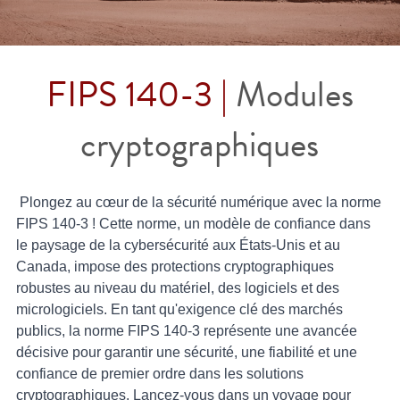
Contactez-nous
Construire un CAB
Fabrication
FIPS 140-3
Contact
Preuve de certification
Brochures
Actualités
Bâtiments et infrastructures
Service cloud de l'UE
Configuration complète du framework
Nouvelles
Projets EU et de Recherche
FIPS 140-3 |
Modules 
Transport
ISO 21434 et R155
Videos
cryptographiques
Médias et divertissement
FR 17640 | FITCEM | CSPN
Soins de santé
CRA
Plongez au cœur de la sécurité numérique avec la norme 
FIPS 140-3 ! Cette norme, un modèle de confiance dans 
Finances et assurances
RED-DA
le paysage de la cybersécurité aux États-Unis et au 
Canada, impose des protections cryptographiques 
Énergie et services publics
MDR
robustes au niveau du matériel, des logiciels et des 
micrologiciels. En tant qu'exigence clé des marchés 
Éducation
SESIP
publics, la norme FIPS 140-3 représente une avancée 
décisive pour garantir une sécurité, une fiabilité et une 
IoT de la GSMA
confiance de premier ordre dans les solutions 
cryptographiques. Lancez-vous dans un voyage pour 