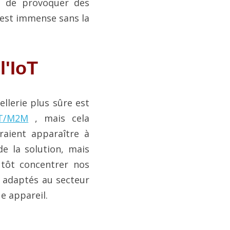
t de provoquer des 
est immense sans la 
l'IoT
llerie plus sûre est 
oT/M2M
 , mais cela 
aient apparaître à 
e la solution, mais 
tôt concentrer nos 
 adaptés au secteur 
ue appareil.