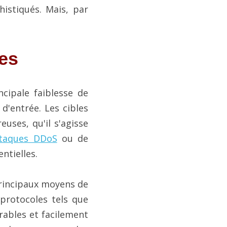
istiqués. Mais, par 
ées
ncipale faiblesse de 
 d'entrée. Les cibles 
ses, qu'il s'agisse 
taques DDoS
 ou de 
ntielles.
rincipaux moyens de 
protocoles tels que 
bles et facilement 