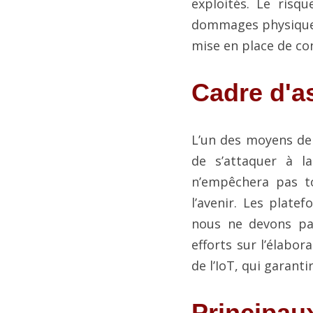
exploités. Le risq
dommages physiques 
mise en place de co
Cadre d'as
L’un des moyens de r
de s’attaquer à l
n’empêchera pas to
l’avenir. Les plate
nous ne devons pas
efforts sur l’élabor
de l’IoT, qui garant
Principaux