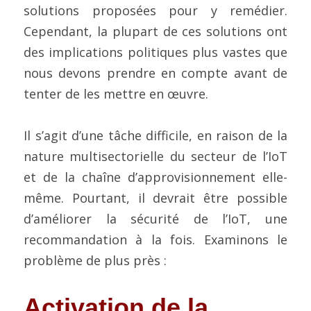
Contactez-nous
solutions proposées pour y remédier. 
Construire un CAB
Fabrication
FIPS 140-3
Contact
Preuve de certification
Brochures
Actualités
Cependant, la plupart de ces solutions ont 
des implications politiques plus vastes que 
Bâtiments et infrastructures
Service cloud de l'UE
Configuration complète du framework
Nouvelles
Projets EU et de Recherche
nous devons prendre en compte avant de 
Transport
ISO 21434 et R155
Videos
tenter de les mettre en œuvre.
Médias et divertissement
FR 17640 | FITCEM | CSPN
Il s’agit d’une tâche difficile, en raison de la 
Soins de santé
CRA
nature multisectorielle du secteur de l’IoT 
et de la chaîne d’approvisionnement elle-
Finances et assurances
RED-DA
même. Pourtant, il devrait être possible 
Énergie et services publics
MDR
d’améliorer la sécurité de l’IoT, une 
recommandation à la fois. Examinons le 
Éducation
SESIP
problème de plus près :
IoT de la GSMA
Activation de la 