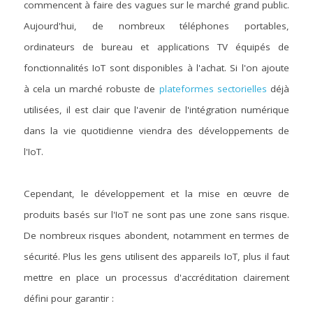
Contactez-nous
commencent à faire des vagues sur le marché grand public. 
Construire un CAB
Fabrication
FIPS 140-3
Contact
Preuve de certification
Brochures
Actualités
Aujourd'hui, de nombreux téléphones portables, 
ordinateurs de bureau et applications TV équipés de 
Bâtiments et infrastructures
Service cloud de l'UE
Configuration complète du framework
Nouvelles
Projets EU et de Recherche
fonctionnalités IoT sont disponibles à l'achat. Si l'on ajoute 
Transport
ISO 21434 et R155
Videos
à cela un marché robuste de 
plateformes sectorielles
 déjà 
utilisées, il est clair que l'avenir de l'intégration numérique 
Médias et divertissement
FR 17640 | FITCEM | CSPN
dans la vie quotidienne viendra des développements de 
Soins de santé
l'IoT.
CRA
Finances et assurances
RED-DA
Cependant, le développement et la mise en œuvre de 
produits basés sur l'IoT ne sont pas une zone sans risque. 
Énergie et services publics
MDR
De nombreux risques abondent, notamment en termes de 
Éducation
SESIP
sécurité. Plus les gens utilisent des appareils IoT, plus il faut 
mettre en place un processus d'accréditation clairement 
IoT de la GSMA
défini pour garantir :