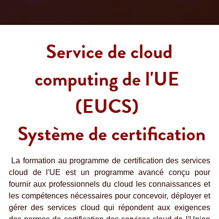
Contactez-nous
Construire un CAB
Fabrication
FIPS 140-3
Contact
Preuve de certification
Brochures
Actualités
Bâtiments et infrastructures
Service cloud de l'UE
Configuration complète du framework
Nouvelles
Projets EU et de Recherche
Service de cloud 
Transport
ISO 21434 et R155
Videos
computing de l'UE 
Médias et divertissement
FR 17640 | FITCEM | CSPN
(EUCS)
Soins de santé
CRA
Système de certification
Finances et assurances
RED-DA
Énergie et services publics
MDR
La formation au programme de certification des services 
cloud de l'UE est un programme avancé conçu pour 
Éducation
SESIP
fournir aux professionnels du cloud les connaissances et 
les compétences nécessaires pour concevoir, déployer et 
IoT de la GSMA
gérer des services cloud qui répondent aux exigences 