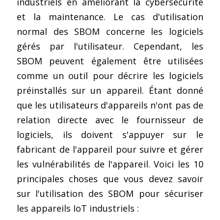
industriels en améliorant la cybersécurité 
Contactez-nous
et la maintenance. Le cas d'utilisation 
Construire un CAB
Fabrication
FIPS 140-3
Contact
Preuve de certification
Brochures
Actualités
normal des SBOM concerne les logiciels 
Bâtiments et infrastructures
Service cloud de l'UE
Configuration complète du framework
Nouvelles
Projets EU et de Recherche
gérés par l'utilisateur. Cependant, les 
SBOM peuvent également être utilisées 
Transport
ISO 21434 et R155
Videos
comme un outil pour décrire les logiciels 
Médias et divertissement
FR 17640 | FITCEM | CSPN
préinstallés sur un appareil. Étant donné 
que les utilisateurs d'appareils n'ont pas de 
Soins de santé
CRA
relation directe avec le fournisseur de 
Finances et assurances
RED-DA
logiciels, ils doivent s'appuyer sur le 
fabricant de l'appareil pour suivre et gérer 
Énergie et services publics
MDR
les vulnérabilités de l'appareil. Voici les 10 
Éducation
SESIP
principales choses que vous devez savoir 
sur l'utilisation des SBOM pour sécuriser 
IoT de la GSMA
les appareils IoT industriels :