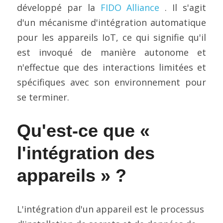
Contactez-nous
développé par la 
FIDO Alliance
 . Il s'agit 
Construire un CAB
Fabrication
FIPS 140-3
Contact
Preuve de certification
Brochures
Actualités
d'un mécanisme d'intégration automatique 
pour les appareils IoT, ce qui signifie qu'il 
Bâtiments et infrastructures
Service cloud de l'UE
Configuration complète du framework
Nouvelles
Projets EU et de Recherche
est invoqué de manière autonome et 
Transport
ISO 21434 et R155
Videos
n'effectue que des interactions limitées et 
spécifiques avec son environnement pour 
Médias et divertissement
FR 17640 | FITCEM | CSPN
se terminer.
Soins de santé
CRA
Qu'est-ce que « 
Finances et assurances
RED-DA
l'intégration des 
Énergie et services publics
MDR
appareils » ?
Éducation
SESIP
IoT de la GSMA
L'intégration d'un appareil est le processus 