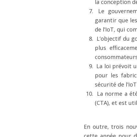
la conception d
 Le gouvernement britannique travaille avec des partenaires internationaux pour 
garantir que le
de l’IoT, qui c
 L’objectif du gouvernement britannique est de développer une législation qui protège 
plus efficacem
consommateurs e
 La loi prévoit une série de mesures, dont la publication d’un code de bonnes pratiques 
pour les fabric
sécurité de l’IoT
 La norme a été approuvée par l’association industrielle, le Cybersecurity Tech Accord 
(CTA), et est ut
En outre, trois no
cette année pour d