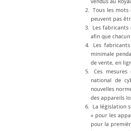
vendus au Royau
 Tous les mots de passe des appareils connectés à Internet doivent être uniques et ne 
peuvent pas être
 Les fabricants d’appareils IoT grand public doivent fournir un point de contact public 
afin que chacun 
 Les fabricants d’appareils IoT grand public doivent indiquer explicitement la durée 
minimale pendan
de vente, en li
 Ces mesures ont été élaborées avec la participation de l'industrie et du Centre 
national de cy
nouvelles norme
des appareils 
 La législation s'appuie sur un code de bonnes pratiques volontaire « Secure by Design 
» pour les appa
pour la premièr