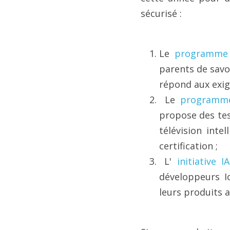
sécurisé :
Le 
programme d
parents de savoi
répond aux exig
 Le 
programme 
propose des tes
télévision inte
certification ;
 L' 
initiative 
développeurs Io
leurs produits a