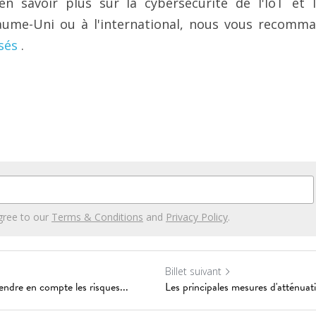
en savoir plus sur la cybersécurité de l'IoT et l
aume-Uni ou à l'international, nous vous recomma
sés
 .
gree to our
Terms & Conditions
and
Privacy Policy
.
Billet suivant
rendre en compte les risques...
Les principales mesures d'atténuat