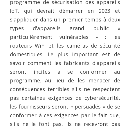
programme de sécurisation des appareils 
Contactez-nous
Construire un CAB
Fabrication
IoT, qui devrait démarrer en 2023 et 
FIPS 140-3
Contact
Preuve de certification
Brochures
Actualités
s'appliquer dans un premier temps à deux 
Bâtiments et infrastructures
Service cloud de l'UE
Configuration complète du framework
Nouvelles
Projets EU et de Recherche
types d'appareils grand public « 
particulièrement vulnérables » : les 
Transport
ISO 21434 et R155
Videos
routeurs WiFi et les caméras de sécurité 
Médias et divertissement
FR 17640 | FITCEM | CSPN
domestiques. Le plus important est de 
savoir comment les fabricants d'appareils 
Soins de santé
CRA
seront incités à se conformer au 
Finances et assurances
RED-DA
programme. Au lieu de les menacer de 
conséquences terribles s'ils ne respectent 
Énergie et services publics
MDR
pas certaines exigences de cybersécurité, 
Éducation
SESIP
les fournisseurs seront « persuadés » de se 
conformer à ces exigences par le fait que, 
IoT de la GSMA
s'ils ne le font pas, ils ne recevront pas 