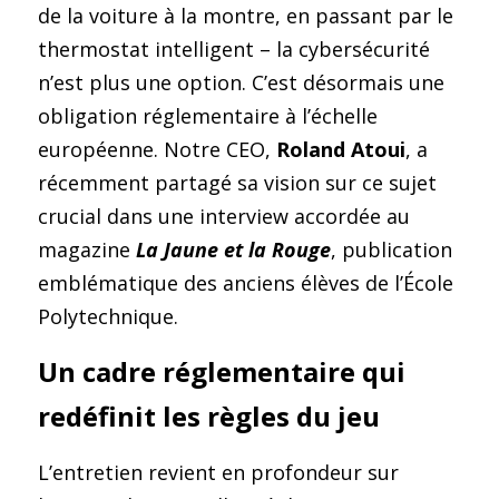
Contactez-nous
de la voiture à la montre, en passant par le 
Construire un CAB
Fabrication
FIPS 140-3
Contact
Preuve de certification
Brochures
Actualités
thermostat intelligent – la cybersécurité 
n’est plus une option. C’est désormais une 
Bâtiments et infrastructures
Service cloud de l'UE
Configuration complète du framework
Nouvelles
Projets EU et de Recherche
obligation réglementaire à l’échelle 
Transport
ISO 21434 et R155
Videos
européenne. Notre CEO, 
Roland Atoui
, a 
récemment partagé sa vision sur ce sujet 
Médias et divertissement
FR 17640 | FITCEM | CSPN
crucial dans une interview accordée au 
Soins de santé
CRA
magazine 
La Jaune et la Rouge
, publication 
emblématique des anciens élèves de l’École 
Finances et assurances
RED-DA
Polytechnique.
Énergie et services publics
MDR
Un cadre réglementaire qui 
Éducation
SESIP
redéfinit les règles du jeu
IoT de la GSMA
L’entretien revient en profondeur sur 