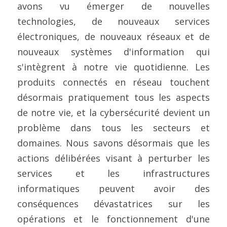
Contactez-nous
avons vu émerger de nouvelles 
Construire un CAB
Fabrication
FIPS 140-3
Contact
Preuve de certification
Brochures
Actualités
technologies, de nouveaux services 
électroniques, de nouveaux réseaux et de 
Bâtiments et infrastructures
Service cloud de l'UE
Configuration complète du framework
Nouvelles
Projets EU et de Recherche
nouveaux systèmes d'information qui 
Transport
ISO 21434 et R155
Videos
s'intègrent à notre vie quotidienne. Les 
produits connectés en réseau touchent 
Médias et divertissement
FR 17640 | FITCEM | CSPN
désormais pratiquement tous les aspects 
Soins de santé
CRA
de notre vie, et la cybersécurité devient un 
problème dans tous les secteurs et 
Finances et assurances
RED-DA
domaines. Nous savons désormais que les 
actions délibérées visant à perturber les 
Énergie et services publics
MDR
services et les infrastructures 
Éducation
SESIP
informatiques peuvent avoir des 
conséquences dévastatrices sur les 
IoT de la GSMA
opérations et le fonctionnement d'une 