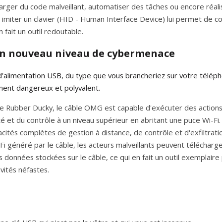
rger du code malveillant, automatiser des tâches ou encore réalis
à imiter un clavier (HID - Human Interface Device) lui permet de 
 fait un outil redoutable.
 un nouveau niveau de cybermenace
’alimentation USB, du type que vous brancheriez sur votre téléphon
ment dangereux et polyvalent.
 Rubber Ducky, le câble OMG est capable d'exécuter des actions s
ité et du contrôle à un niveau supérieur en abritant une puce Wi-Fi.
cités complètes de gestion à distance, de contrôle et d'exfiltrati
i généré par le câble, les acteurs malveillants peuvent télécharge
s données stockées sur le câble, ce qui en fait un outil exemplaire
vités néfastes.