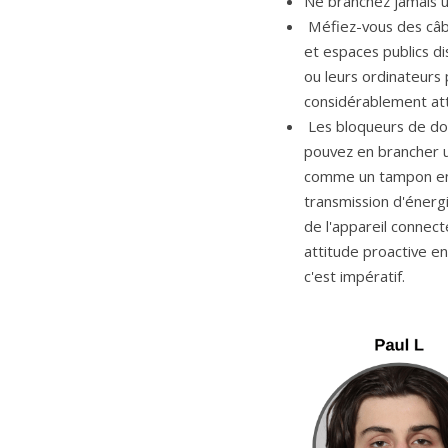
Ne branchez jamais un
 Méfiez-vous des câbles et des ports de recharge accessibles au public. De nos jours, de nombreux aéroports 
et espaces publics d
ou leurs ordinateurs 
considérablement att
 Les bloqueurs de données USB sont un autre moyen très efficace de vous protéger contre ces menaces. Vous 
pouvez en brancher un
comme un tampon entr
transmission d'énergi
de l'appareil connec
attitude proactive en
c'est impératif.