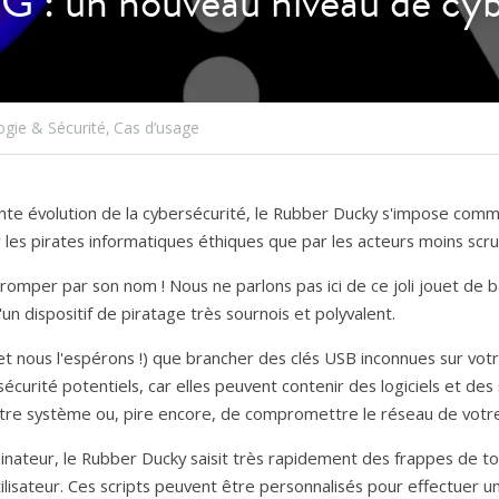
 : un nouveau niveau de c
gie & Sécurité,
Cas d’usage
te évolution de la cybersécurité, le Rubber Ducky s'impose comme 
ar les pirates informatiques éthiques que par les acteurs moins scr
tromper par son nom ! Nous ne parlons pas ici de ce joli jouet de b
un dispositif de piratage très sournois et polyvalent.
et nous l'espérons !) que brancher des clés USB inconnues sur votr
écurité potentiels, car elles peuvent contenir des logiciels et des s
votre système ou, pire encore, de compromettre le réseau de votre
inateur, le Rubber Ducky saisit très rapidement des frappes de to
lisateur. Ces scripts peuvent être personnalisés pour effectuer un 