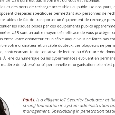
e clé USB qui n'est pas la vôtre et qui vous est inconnue.
isposent d'espaces spécifiques permettant aux personnes de rech
portables : le fait de transporter un équipement de recharge pers
énuer les risques posés par ces équipements publics apparemment
 entre votre ordinateur et un câble auquel vous ne faites pas conf
e votre ordinateur et un câble douteux, ces bloqueurs ne perme
e, contrecarrant toute tentative de lecture ou d'écriture de donné
té. À l'ère du numérique où les cybermenaces évoluent en perman
 matière de cybersécurité personnelle et organisationnelle n'est p